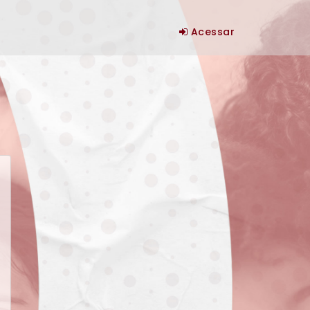
Acessar
o e traço)